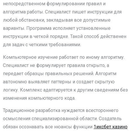
непосредственном формулировании правил и
алгоритма работы. Специалист пишет инструкции для
любой обстановки, закладывая все допустимые
варианты. Программа исполняет установленные
инструкции в четкой порядке. Такой способ действенен
для задач с четкими требованиями.
Компьютерное изучение работает по иному алгоритму.
Специалист не формулирует правила открыто, а
передает образцы правильных решений. Алгоритм
автономно выявляет паттерны и создает скрытую
логику. Комплекс адаптируется к другим сведениям без
изменения компьютерного кода.
Традиционное разработка нуждается всестороннего
осмысления специализированной области. Создатель
обязан осознавать все нюансы функции
1иксбет казино