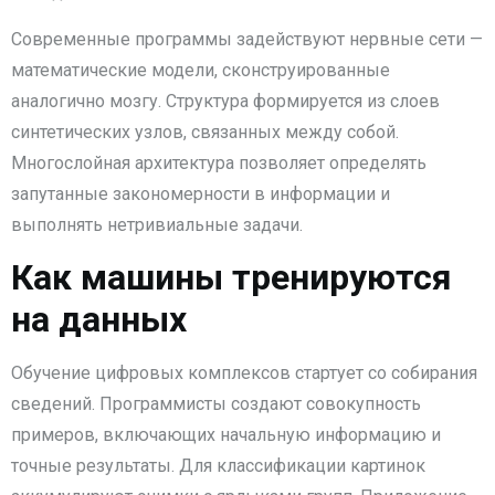
Современные программы задействуют нервные сети —
математические модели, сконструированные
аналогично мозгу. Структура формируется из слоев
синтетических узлов, связанных между собой.
Многослойная архитектура позволяет определять
запутанные закономерности в информации и
выполнять нетривиальные задачи.
Как машины тренируются
на данных
Обучение цифровых комплексов стартует со собирания
сведений. Программисты создают совокупность
примеров, включающих начальную информацию и
точные результаты. Для классификации картинок