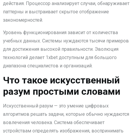
действия. Процессор анализирует случаи, обнаруживает
паттерны и выстраивает скрытое отображение
закономерностей.
Уровень функционирования зависит от количества
учебных данных. Системы нуждаются тысячи примеров
для достижения высокой правильности. Эволюция
технологий делает 1xbet доступным для большого
диапазона специалистов и организаций.
Что такое искусственный
разум простыми словами
Искусственный разум — это умение цифровых
алгоритмов решать задачи, которые обычно нуждаются
вовлечения человека. Система обеспечивает
устройствам определять изображения, воспринимать