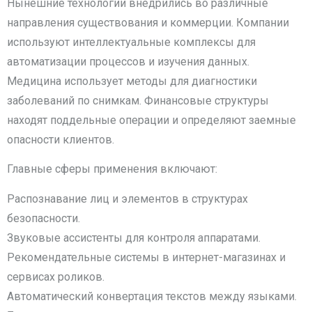
Нынешние технологии внедрились во различные
направления существования и коммерции. Компании
используют интеллектуальные комплексы для
автоматизации процессов и изучения данных.
Медицина использует методы для диагностики
заболеваний по снимкам. Финансовые структуры
находят поддельные операции и определяют заемные
опасности клиентов.
Главные сферы применения включают:
Распознавание лиц и элементов в структурах
безопасности.
Звуковые ассистенты для контроля аппаратами.
Рекомендательные системы в интернет-магазинах и
сервисах роликов.
Автоматический конвертация текстов между языками.