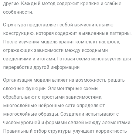
другие. Каждый метод содержит крепкие и слабые
особенности.
Структура представляет собой вычислительную
конструкцию, которая содержит выявленные паттерны.
После изучения модель хранит комплект настроек,
отражающих зависимости между исходными
сведениями и итогами. Готовая схема используется для
переработки другой информации.
Организация модели влияет на возможность решать
сложные функции. Элементарные схемы
обрабатывают с простыми зависимостями,
многослойные нейронные сети определяют
многослойные образцы. Создатели испытывают с
числом уровней и формами связей между элементами.
Правильный отбор структуры улучшает корректность