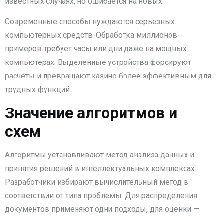
известных случаях, но ошибается на новых.
Современные способы нуждаются серьезных
компьютерных средств. Обработка миллионов
примеров требует часы или дни даже на мощных
компьютерах. Выделенные устройства форсируют
расчеты и превращают казино более эффективным для
трудных функций.
Значение алгоритмов и
схем
Алгоритмы устанавливают метод анализа данных и
принятия решений в интеллектуальных комплексах.
Разработчики избирают вычислительный метод в
соответствии от типа проблемы. Для распределения
документов применяют одни подходы, для оценки —