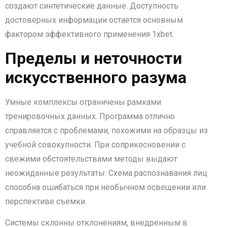
создают синтетические данные. Доступность
достоверных информации остается основным
фактором эффективного применения 1xbet.
Пределы и неточности
искусственного разума
Умные комплексы ограничены рамками
тренировочных данных. Программа отлично
справляется с проблемами, похожими на образцы из
учебной совокупности. При соприкосновении с
свежими обстоятельствами методы выдают
неожиданные результаты. Схема распознавания лиц
способна ошибаться при необычном освещении или
перспективе съемки.
Системы склонны отклонениям, внедренным в