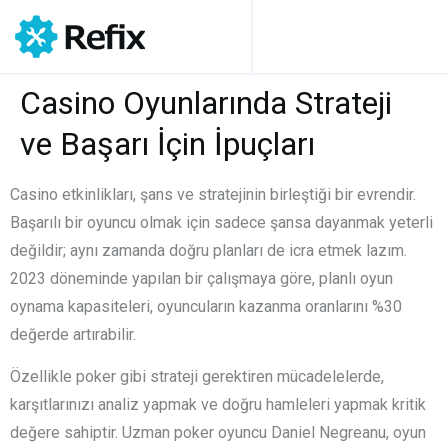
Casino Oyunlarında Strateji
ve Başarı İçin İpuçları
Casino etkinlikları, şans ve stratejinin birleştiği bir evrendir.
Başarılı bir oyuncu olmak için sadece şansa dayanmak yeterli
değildir; aynı zamanda doğru planları de icra etmek lazım.
2023 döneminde yapılan bir çalışmaya göre, planlı oyun
oynama kapasiteleri, oyuncuların kazanma oranlarını %30
değerde artırabilir.
Özellikle poker gibi strateji gerektiren mücadelelerde,
karşıtlarınızı analiz yapmak ve doğru hamleleri yapmak kritik
değere sahiptir. Uzman poker oyuncu Daniel Negreanu, oyun