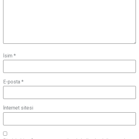
İsim
*
E-posta
*
İnternet sitesi