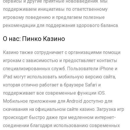
сервисы и другие приятные нововведения. Мы
поддерживаем инициативы по ответственному
игровому поведению и предлагаем полезные
рекомендации для поддержания здорового баланса.
О нас: Пинко Казино
Казино также сотрудничает с организациями помощи
игрокам с зависимостью и предоставляет контакты
специализированных служб. Пользователи iPhone и
iPad могут использовать мобильную версию сайта,
которая отлично работает в браузере Safari и
поддерживает все современные функции iOS.
Мобильное приложение для Android доступно для
скачивания на официальном сайте казино. Загрузка игр
происходит быстро даже при медленном интернет-
соединении благодаря использованию современных