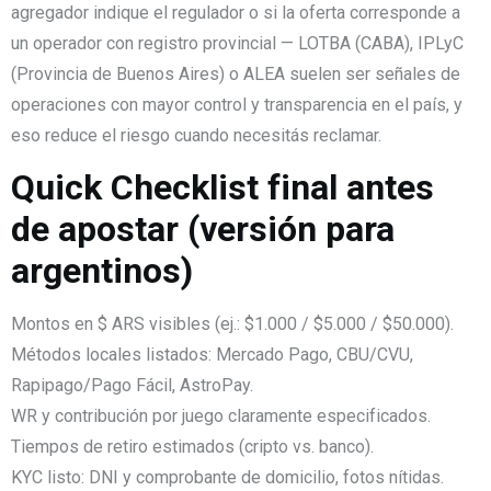
agregador indique el regulador o si la oferta corresponde a
un operador con registro provincial — LOTBA (CABA), IPLyC
(Provincia de Buenos Aires) o ALEA suelen ser señales de
operaciones con mayor control y transparencia en el país, y
eso reduce el riesgo cuando necesitás reclamar.
Quick Checklist final antes
de apostar (versión para
argentinos)
Montos en $ ARS visibles (ej.: $1.000 / $5.000 / $50.000).
Métodos locales listados: Mercado Pago, CBU/CVU,
Rapipago/Pago Fácil, AstroPay.
WR y contribución por juego claramente especificados.
Tiempos de retiro estimados (cripto vs. banco).
KYC listo: DNI y comprobante de domicilio, fotos nítidas.