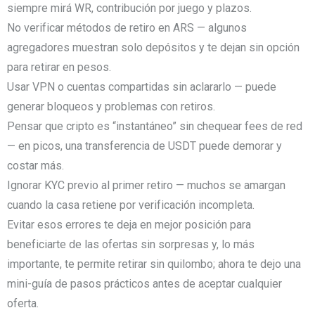
siempre mirá WR, contribución por juego y plazos.
No verificar métodos de retiro en ARS — algunos
agregadores muestran solo depósitos y te dejan sin opción
para retirar en pesos.
Usar VPN o cuentas compartidas sin aclararlo — puede
generar bloqueos y problemas con retiros.
Pensar que cripto es “instantáneo” sin chequear fees de red
— en picos, una transferencia de USDT puede demorar y
costar más.
Ignorar KYC previo al primer retiro — muchos se amargan
cuando la casa retiene por verificación incompleta.
Evitar esos errores te deja en mejor posición para
beneficiarte de las ofertas sin sorpresas y, lo más
importante, te permite retirar sin quilombo; ahora te dejo una
mini-guía de pasos prácticos antes de aceptar cualquier
oferta.