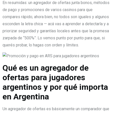
En resumidas: un agregador de ofertas junta bonos, métodos
de pago y promociones de varios casinos para que
compares rápido; ahora bien, no todos son iguales y algunos
esconden la letra chica — acá vas a aprender a detectarla y a
priorizar seguridad y garantías locales antes que la promesa
zarpada de “500%”. Lo vemos punto por punto para que, si
querés probar, lo hagas con orden y límites.
Qué es un agregador de
ofertas para jugadores
argentinos y por qué importa
en Argentina
Un agregador de ofertas es básicamente un comparador que