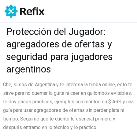
Protección del Jugador:
agregadores de ofertas y
seguridad para jugadores
argentinos
Che, si sos de Argentina y te interesa la timba online, esto te
sirve para no quemar la guita ni caer en quilombos evitables;
te doy pasos prácticos, ejemplos con montos en $ ARS y una
guía para usar agregadores de ofertas sin perder plata ni
tiempo. Seguime que te cuento lo esencial primero y
después entramo en lo técnico y lo práctico.