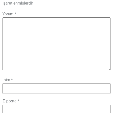
işaretlenmişlerdir
Yorum
*
İsim
*
E-posta
*