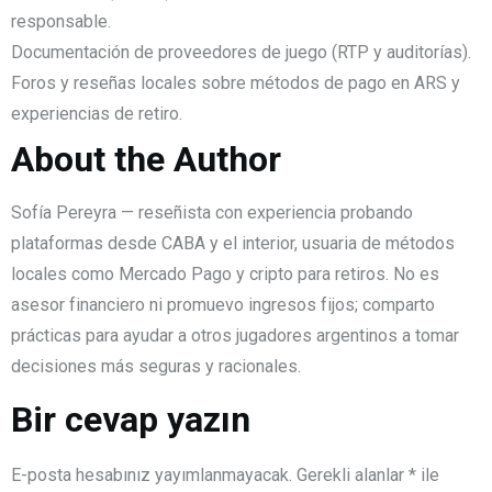
responsable.
Documentación de proveedores de juego (RTP y auditorías).
Foros y reseñas locales sobre métodos de pago en ARS y
experiencias de retiro.
About the Author
Sofía Pereyra — reseñista con experiencia probando
plataformas desde CABA y el interior, usuaria de métodos
locales como Mercado Pago y cripto para retiros. No es
asesor financiero ni promuevo ingresos fijos; comparto
prácticas para ayudar a otros jugadores argentinos a tomar
decisiones más seguras y racionales.
Bir cevap yazın
E-posta hesabınız yayımlanmayacak.
Gerekli alanlar
*
ile