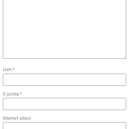
İsim
*
E-posta
*
İnternet sitesi