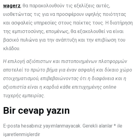
wagerz
, θα παρακολουθούν τις εξελίξεις αυτές,
υιοθετώντας τις για να προσφέρουν υψηλής ποιότητας
και ασφαλείς υπηρεσίες στους παίκτες τους. Η διατήρηση
της εμπιστοσύνης, επομένως, θα εξακολουθεί να είναι
βασικό πυλώνα για την ανάπτυξη και την επιβίωση του
κλάδου.
Η επιλογή αξιόπιστων και πιστοποιημένων πλατφορμών
αποτελεί το πρώτο βήμα για έναν ασφαλή και δίκαιο χώρο
στοιχηματισμού, επιβεβαιώνοντας ότι η διαφάνεια και η
αξιοπιστία είναι η καρδιά κάθε επιτυχημένης online
τυχερής εμπειρίας.
Bir cevap yazın
E-posta hesabınız yayımlanmayacak.
Gerekli alanlar
*
ile
işaretlenmişlerdir