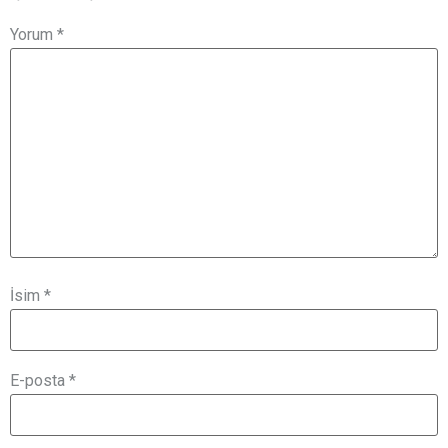
Yorum
*
İsim
*
E-posta
*