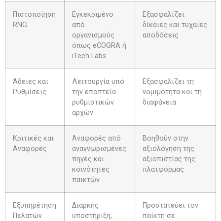
Πιστοποίηση
Εγκεκριμένο
Εξασφαλίζει
RNG
από
δίκαιες και τυχαίες
οργανισμούς
αποδόσεις
όπως eCOGRA ή
iTech Labs
Άδειες και
Λειτουργία υπό
Εξασφαλίζει τη
Ρυθμίσεις
την εποπτεία
νομιμότητα και τη
ρυθμιστικών
διαφάνεια
αρχών
Κριτικές και
Αναφορές από
Βοηθούν στην
Αναφορές
αναγνωρισμένες
αξιολόγηση της
πηγές και
αξιοπιστίας της
κοινότητες
πλατφόρμας
παικτών
Εξυπηρέτηση
Διαρκής
Προστατεύει τον
Πελατών
υποστήριξη,
παίκτη σε