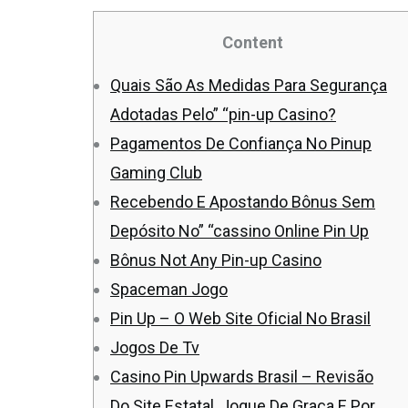
Content
Quais São As Medidas Para Segurança
Adotadas Pelo” “pin-up Casino?
Pagamentos De Confiança No Pinup
Gaming Club
Recebendo E Apostando Bônus Sem
Depósito No” “cassino Online Pin Up
Bônus Not Any Pin-up Casino
Spaceman Jogo
Pin Up – O Web Site Oficial No Brasil
Jogos De Tv
Casino Pin Upwards Brasil – Revisão
Do Site Estatal, Jogue De Graça E Por