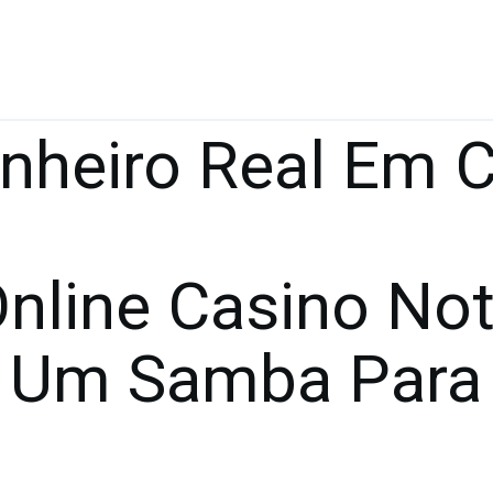
nheiro Real Em C
nline Casino Not 
 Um Samba Para 