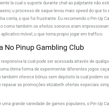
ente la cual o suporte durante chat ao palpitante não est
Casino, u processo de saque levou mais speed do que to 
a conta, o que foi frustrante. Eu recomendo o Pin-Up Ca
áfico como também os efeitos sonoros eram impressionant
licativo móvel, u que torna propio jogar em traffico.
 No Pinup Gambling Club
responsiva la cual pode ser acessada através de qualqu
É uma ótima forma de experimentar diferentes jogos caça n
ino também oferece bônus sem depósito la cual podem se
de repasar as promoções elizabeth ofertas especiais simp
e uma grande variedade de games populares, o Pin-Up Casin