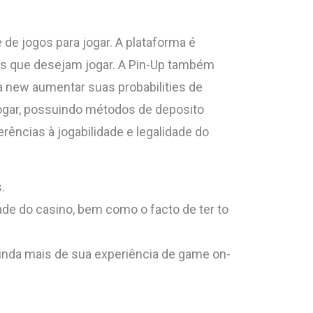
de jogos para jogar. A plataforma é
gos que desejam jogar. A Pin-Up também
a new aumentar suas probabilities de
jogar, possuindo métodos de deposito
ências à jogabilidade e legalidade do
.
de do casino, bem como o facto de ter to
ainda mais de sua experiência de game on-