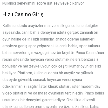
kullanıcı deneyimini sobre üst seviyeye çıkarıyor.
Hızlı Casino Giriş
Kullanıcı dostu arayüzlerimiz ve anlık güncellenen bilgiler
sayesinde, canlı bahis deneyimi adeta gerçek zamanlı bir
oyun haline gelir. Hızlı sonuçlar, anında ödeme işlemleri
empieza geniş spor yelpazesi ile canlı bahis, spor tutkunu
bahis severler için vazgeçilmez bir keyiftir. Pinco Casino’nun
resmi sitesinde heyecan verici slot makineleri, benzersiz
bonuslar ve her zevke uygun çok çeşitli kumar oyunları sizi
bekliyor. Platform, kullanıcı dostu bir arayüz ve yüksek
düzeyde güvenlik sunarak heyecan verici oyuna
odaklanmanızı sağlar. İster klasik slotları, ister modern day
video slotlarını ya da masa oyunlarını tercih edin, Pinco bahis
unutulmaz bir deneyimi garanti ediyor. Özellikle düzenli
olarak güncellenen promosyonlar ve özel etkinlikler, bahis