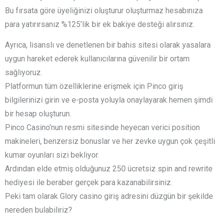
Bu fırsata göre üyeliğinizi oluşturur oluşturmaz hesabınıza
para yatırırsanız %125’lik bir ek bakiye desteği alırsınız.
Ayrıca, lisanslı ve denetlenen bir bahis sitesi olarak yasalara
uygun hareket ederek kullanıcılarına güvenilir bir ortam
sağlıyoruz.
Platformun tüm özelliklerine erişmek için Pinco giriş
bilgilerinizi girin ve e-posta yoluyla onaylayarak hemen şimdi
bir hesap oluşturun.
Pinco Casino’nun resmi sitesinde heyecan verici position
makineleri, benzersiz bonuslar ve her zevke uygun çok çeşitli
kumar oyunları sizi bekliyor.
Ardından elde etmiş olduğunuz 250 ücretsiz spin and rewrite
hediyesi ile beraber gerçek para kazanabilirsiniz.
Peki tam olarak Glory casino giriş adresini düzgün bir şekilde
nereden bulabiliriz?