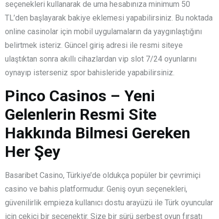
seçenekleri kullanarak de uma hesabınıza minimum 50
TL’den başlayarak bakiye eklemesi yapabilirsiniz. Bu noktada
online casinolar için mobil uygulamaların da yaygınlaştığını
belirtmek isteriz. Güncel giriş adresi ile resmi siteye
ulaştıktan sonra akıllı cihazlardan vip slot 7/24 oyunlarını
oynayıp isterseniz spor bahisleride yapabilirsiniz.
Pinco Casinos – Yeni
Gelenlerin Resmi Site
Hakkında Bilmesi Gereken
Her Şey
Basaribet Casino, Türkiye’de oldukça popüler bir çevrimiçi
casino ve bahis platformudur. Geniş oyun seçenekleri,
güvenilirlik empieza kullanıcı dostu arayüzü ile Türk oyuncular
için çekici bir seçenektir. Size bir sürü serbest oyun fırsatı