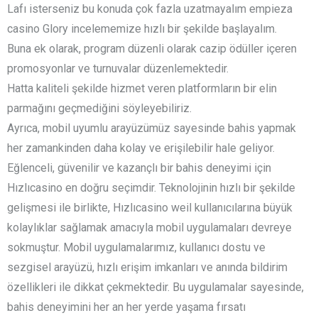
Lafı isterseniz bu konuda çok fazla uzatmayalım empieza
casino Glory incelememize hızlı bir şekilde başlayalım.
Buna ek olarak, program düzenli olarak cazip ödüller içeren
promosyonlar ve turnuvalar düzenlemektedir.
Hatta kaliteli şekilde hizmet veren platformların bir elin
parmağını geçmediğini söyleyebiliriz.
Ayrıca, mobil uyumlu arayüzümüz sayesinde bahis yapmak
her zamankinden daha kolay ve erişilebilir hale geliyor.
Eğlenceli, güvenilir ve kazançlı bir bahis deneyimi için
Hızlıcasino en doğru seçimdir. Teknolojinin hızlı bir şekilde
gelişmesi ile birlikte, Hızlıcasino weil kullanıcılarına büyük
kolaylıklar sağlamak amacıyla mobil uygulamaları devreye
sokmuştur. Mobil uygulamalarımız, kullanıcı dostu ve
sezgisel arayüzü, hızlı erişim imkanları ve anında bildirim
özellikleri ile dikkat çekmektedir. Bu uygulamalar sayesinde,
bahis deneyimini her an her yerde yaşama fırsatı