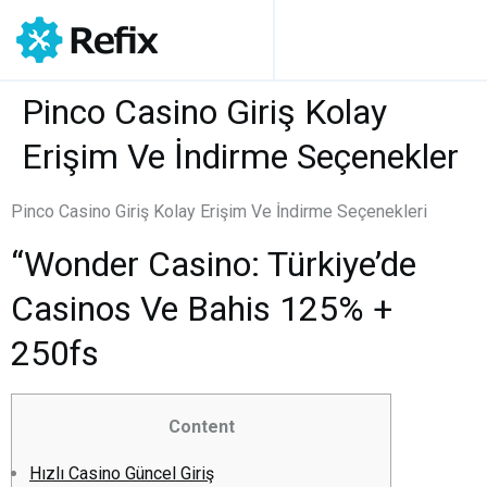
Pinco Casino Giriş Kolay
Erişim Ve İndirme Seçenekler
Pinco Casino Giriş Kolay Erişim Ve İndirme Seçenekleri
“Wonder Casino: Türkiye’de
Casinos Ve Bahis 125% +
250fs
Content
Hızlı Casino Güncel Giriş