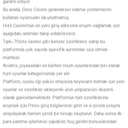
garanti ediyor.
Bu arada, Glory Casino geleneksel ödeme yöntemlerini
kullanan oyuncuları da unutmamış.
Hızlı Casino’nun en yeni giriş adresine erişim sağlamak için
aşağıdaki adımları takip edebilirsiniz.
Tıpkı 7Slots casino gibi benzer özelliklere sahip bu
platformda çok sayıda spesifik ayrıntıdan söz etmek
mümkün.
Aviatrix, piyasadaki en kaliteli crash oyunlarından biri olarak
hızlı oyunlar kategorisinde yer alır.
Platform, oyunu ilgi çekici empieza heyecanlı tutmak için yeni
oyunlar ve özellikler ekleyerek ürün yelpazesini düzenli
olarak güncellemektedir. Platformun tüm özelliklerine
erişmek için Pinco giriş bilgilerinizi girin ve e-posta yoluyla
onaylayarak hemen şimdi bir hesap oluşturun. Daha sonra ilk
para yatırma işleminizi yapabilir, hoş geldin bonuslarından