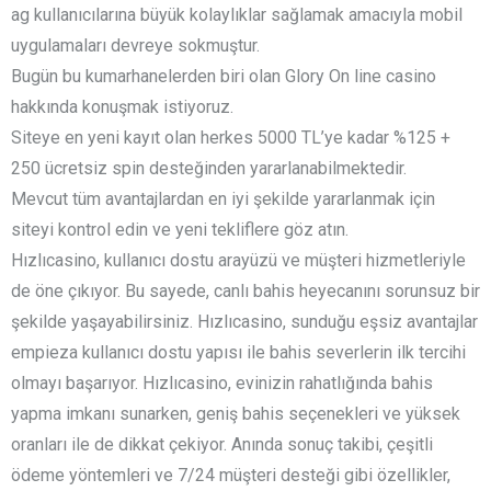
ag kullanıcılarına büyük kolaylıklar sağlamak amacıyla mobil
uygulamaları devreye sokmuştur.
Bugün bu kumarhanelerden biri olan Glory On line casino
hakkında konuşmak istiyoruz.
Siteye en yeni kayıt olan herkes 5000 TL’ye kadar %125 +
250 ücretsiz spin desteğinden yararlanabilmektedir.
Mevcut tüm avantajlardan en iyi şekilde yararlanmak için
siteyi kontrol edin ve yeni tekliflere göz atın.
Hızlıcasino, kullanıcı dostu arayüzü ve müşteri hizmetleriyle
de öne çıkıyor. Bu sayede, canlı bahis heyecanını sorunsuz bir
şekilde yaşayabilirsiniz. Hızlıcasino, sunduğu eşsiz avantajlar
empieza kullanıcı dostu yapısı ile bahis severlerin ilk tercihi
olmayı başarıyor. Hızlıcasino, evinizin rahatlığında bahis
yapma imkanı sunarken, geniş bahis seçenekleri ve yüksek
oranları ile de dikkat çekiyor. Anında sonuç takibi, çeşitli
ödeme yöntemleri ve 7/24 müşteri desteği gibi özellikler,