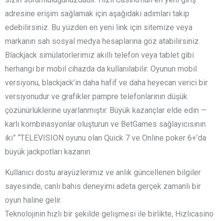
adresine erişim sağlamak için aşağıdaki adımları takip
edebilirsiniz. Bu yüzden en yeni link için sitemize veya
markanın sah sosyal medya hesaplarına göz atabilirsiniz.
Blackjack simülatörlerimiz akıllı telefon veya tablet gibi
herhangi bir mobil cihazda da kullanılabilir. Oyunun mobil
versiyonu, blackjack’in daha hafif ve daha heyecan verici bir
versiyonudur ve grafikler pampre telefonlarının düşük
çözünürlüklerine uyarlanmıştır. Büyük kazançlar elde edin —
karlı kombinasyonlar oluşturun ve BetGames sağlayıcısının
iki” “TELEVISION oyunu olan Quick 7 ve Online poker 6+’da
büyük jackpotları kazanın.
Kullanıcı dostu arayüzlerimiz ve anlık güncellenen bilgiler
sayesinde, canlı bahis deneyimi adeta gerçek zamanlı bir
oyun haline gelir.
Teknolojinin hızlı bir şekilde gelişmesi ile birlikte, Hızlıcasino