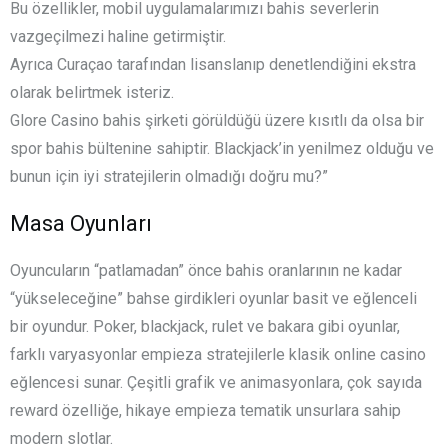
Bu özellikler, mobil uygulamalarımızı bahis severlerin
vazgeçilmezi haline getirmiştir.
Ayrıca Curaçao tarafından lisanslanıp denetlendiğini ekstra
olarak belirtmek isteriz.
Glore Casino bahis şirketi görüldüğü üzere kısıtlı da olsa bir
spor bahis bültenine sahiptir. Blackjack’in yenilmez olduğu ve
bunun için iyi stratejilerin olmadığı doğru mu?”
Masa Oyunları
Oyuncuların “patlamadan” önce bahis oranlarının ne kadar
“yükseleceğine” bahse girdikleri oyunlar basit ve eğlenceli
bir oyundur. Poker, blackjack, rulet ve bakara gibi oyunlar,
farklı varyasyonlar empieza stratejilerle klasik online casino
eğlencesi sunar. Çeşitli grafik ve animasyonlara, çok sayıda
reward özelliğe, hikaye empieza tematik unsurlara sahip
modern slotlar.