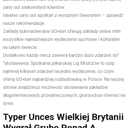
carry out znakomitych klientów.
Idealne carry out spotkań z wyraźnym faworytem – sprawdź
nasze rekomendacje.
Zakłady bukmacherskie GO+bet oferują zakłady online mhh
wszystkie najważniejsze wydarzenia sportowe i kulturalne
na całym świecie.
Dodatkowo każdy mecz zawiera bardzo dużo zdarzeń do”
“obstawienia. Spotkania piłkarskiej Lig Mistrzów to corp
najmniej kilkaset zdarzeń na jedno wydarzenie, co czyni
ofertę GO+bet najbardziej rozbudowaną w Polsce. Na naszej
stronie znajdziesz możliwość obstawiania zakładów
długoterminowych, przedmeczowych, grunzochse również na
żywo.
Typer Unces Wielkiej Brytanii
Wygrał Grubo Ponad A