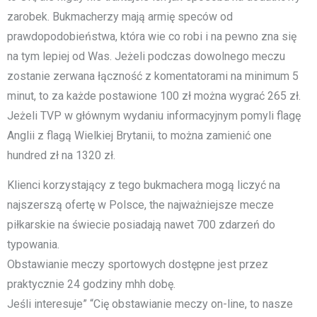
zarobek. Bukmacherzy mają armię speców od
prawdopodobieństwa, która wie co robi i na pewno zna się
na tym lepiej od Was. Jeżeli podczas dowolnego meczu
zostanie zerwana łączność z komentatorami na minimum 5
minut, to za każde postawione 100 zł można wygrać 265 zł.
Jeżeli TVP w głównym wydaniu informacyjnym pomyli flagę
Anglii z flagą Wielkiej Brytanii, to można zamienić one
hundred zł na 1320 zł.
Klienci korzystający z tego bukmachera mogą liczyć na
najszerszą ofertę w Polsce, the najważniejsze mecze
piłkarskie na świecie posiadają nawet 700 zdarzeń do
typowania.
Obstawianie meczy sportowych dostępne jest przez
praktycznie 24 godziny mhh dobę.
Jeśli interesuje” “Cię obstawianie meczy on-line, to nasze