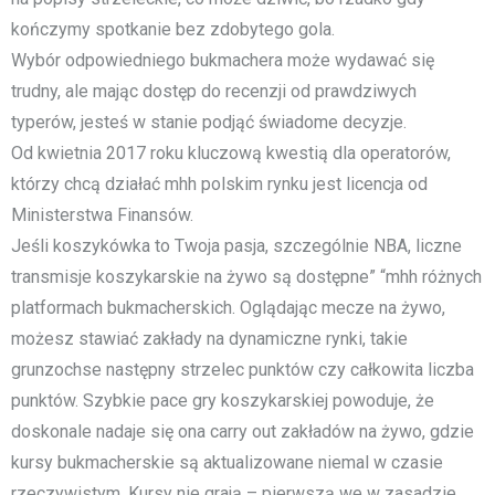
kończymy spotkanie bez zdobytego gola.
Wybór odpowiedniego bukmachera może wydawać się
trudny, ale mając dostęp do recenzji od prawdziwych
typerów, jesteś w stanie podjąć świadome decyzje.
Od kwietnia 2017 roku kluczową kwestią dla operatorów,
którzy chcą działać mhh polskim rynku jest licencja od
Ministerstwa Finansów.
Jeśli koszykówka to Twoja pasja, szczególnie NBA, liczne
transmisje koszykarskie na żywo są dostępne” “mhh różnych
platformach bukmacherskich. Oglądając mecze na żywo,
możesz stawiać zakłady na dynamiczne rynki, takie
grunzochse następny strzelec punktów czy całkowita liczba
punktów. Szybkie pace gry koszykarskiej powoduje, że
doskonale nadaje się ona carry out zakładów na żywo, gdzie
kursy bukmacherskie są aktualizowane niemal w czasie
rzeczywistym. Kursy nie grają – pierwszą we w zasadzie