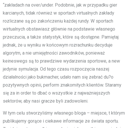
“zakładach na over/under. Podobnie, jak w przypadku gier
karcianych, tidak również w sportach virtualnych zakłady
rozliczane są po zakończeniu każdej rundy. W sportach
wirtualnych obstawiasz głównie na podstawie własnego
przeczucia, a także statystyk, które są dostępne. Pamiętaj
jednak, że u wyniku w końcowym rozrachunku decyduje
algorytm, a nie umiejętności zawodników, ponieważ
keineswegs są to prawdziwe wydarzenia sportowe, a new
jedynie symulacja. Od tego czasu rozpoczęcia naszej
działalności jako bukmacher, udało nam się zebrać du?o
pozytywnych opinii, perform znakomitych klientów. Staramy
się za in order to dbać o wszystkie z najważniejszych
sektorów, aby nasi gracze byli zadowoleni.
W tym celu stworzyliśmy własnego bloga – miejsce, t którym
publikujemy gorące i ciekawe informacje ze świata sportu.