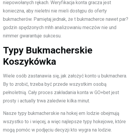
niepowołanych rękach. Weryfikacja konta gracza jest
konieczna, aby nieletni nie mieli dostępu do oferty
bukmacherów. Pamiętaj jednak, że t bukmacherce nawet par?
godzin spędzonych mhh analizowaniu meczów nie und
nimmer gwarantuje sukcesu.
Typy Bukmacherskie
Koszykówka
Wiele osób zastanawia się, jak założyć konto u bukmachera.
By to zrobić, trzeba być przede wszystkim osobą
pełnoletnią. Cały proces zakładania konta w GO+bet jest
prosty i actually trwa zaledwie kilka minut.
Nasze typy bukmacherskie na hokej em lodzie obejmują
wszystko to i więcej, a więc najlepsze typy hokejowe, które
mogą pomóc w podjęciu decyzji kto wygra na lodzie.