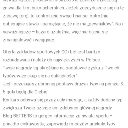
żniwa dla firm bukmacherskich. Jeżeli zdecydujecie się na tę
zabawę (grę), to kontrolujcie swoje finanse, ostrożnie
dobierajcie stawki i pamiętajcie, że nie ma „pewniaków”. No i
najważniejsze – hazard uzależnia, więc nie dajcie się
zmanipulować i wciągnąć.
Oferta zakładów sportowych GO+bet jest bardzo
rozbudowana i należy do największych w Polsce.
Twoje nagrody są określane na podstawie zysku z Twoich
typów, więc skup się na dokładności.”
Jeśli oczekujesz obronnej postawy drużyn, typy na poniżej 3.
5 gola będą dla Ciebie.
Konkurs odbywa się przez cały miesiąc, a każdy dodany typ
zwiększa Twoje szanse em zdobycie głównej nagrody.
Blog BETTERS to gorące informacje ze świata sportu –
ponadto ciekawostki, zapowiedzi meczów, artykuły, typy