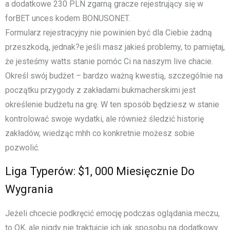
a dodatkowe 230 PLN zgarną gracze rejestrujący się w
forBET unces kodem BONUSONET.
Formularz rejestracyjny nie powinien być dla Ciebie żadną
przeszkodą, jednak?e jeśli masz jakieś problemy, to pamiętaj,
że jesteśmy watts stanie pomóc Ci na naszym live chacie.
Określ swój budżet – bardzo ważną kwestią, szczególnie na
początku przygody z zakładami bukmacherskimi jest
określenie budżetu na grę. W ten sposób będziesz w stanie
kontrolować swoje wydatki, ale również śledzić historię
zakładów, wiedząc mhh co konkretnie możesz sobie
pozwolić.
Liga Typerów: $1, 000 Miesięcznie Do
Wygrania
Jeżeli chcecie podkręcić emocję podczas oglądania meczu,
to OK, ale nigdy nie traktujcie ich jak sposobu na dodatkowy