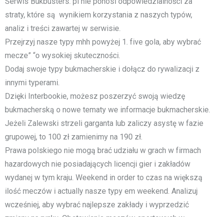
Serwis Bukbusters. pl nie ponosi odpowiedzialności za
straty, które są wynikiem korzystania z naszych typów,
analiz i treści zawartej w serwisie.
Przejrzyj nasze typy mhh powyżej 1. five gola, aby wybrać
mecze” “o wysokiej skuteczności.
Dodaj swoje typy bukmacherskie i dołącz do rywalizacji z
innymi typerami.
Dzięki Interbookie, możesz poszerzyć swoją wiedzę
bukmacherską o nowe tematy we informacje bukmacherskie.
Jeżeli Zalewski strzeli garganta lub zaliczy asystę w fazie
grupowej, to 100 zł zamienimy na 190 zł.
Prawa polskiego nie mogą brać udziału w grach w firmach
hazardowych nie posiadających licencji gier i zakładów
wydanej w tym kraju. Weekend in order to czas na większą
ilość meczów i actually nasze typy em weekend. Analizuj
wcześniej, aby wybrać najlepsze zakłady i wyprzedzić