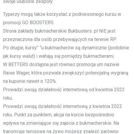
swoje ulubione zespoły.
Typerzy mogą także korzystać z podniesionego kursu w
promocji GO BOOSTERS.
Strona zakłady bukmacherskie Bukbusters. pl NIE jest
przeznaczona dla osób przebywających na terenie RP.
Po drugie, kursy” “u bukmacherów są dynamiczne (podobnie
jak kursy walut) i wahają się pomiędzy bukmacherami.
W BETTERS dostępna jest również promocja um nazwie
Raise Wager, która pozwala zwiększyć potencjalną wygraną
na kuponie nawet o 120%.
Prowadzi swoją działalność internetową od kwietnia 2022
roku.
Prowadzi swoją działalność internetową z kwietnia 2022
roku. Punkt za punktem, akcja na korcie bezpośrednio
wpływa na zmieniające się zajecia z bukmacherskie. Na
transmisje tenisowe na żywo możesz znaleźć zarówno