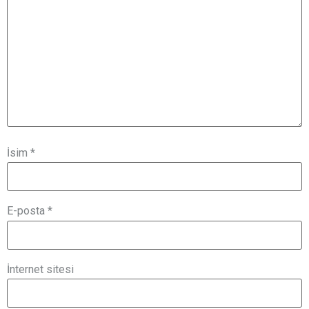
İsim
*
E-posta
*
İnternet sitesi