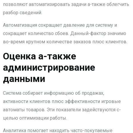
позволяют автоматизировать задачи а-также облегчить
разбор сведений.
Автоматизация сокращает давление для систему и
сокращает количество сбоев. Данный-фактор значимо
во-время крупном количестве заказов плюс клиентов.
Оценка а-также
администрирование
данными
Система собирает информацию об продажах,
активности клиентов плюс эффективности игровые
автоматы товаров. Эти показатели задействуются с-
целью оптимизации работы.
Аналитика помогает находить часто-покупаемые