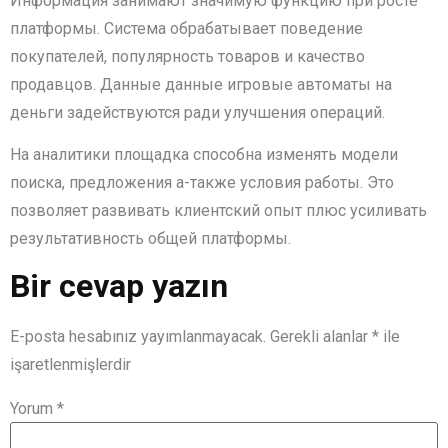
Информация занимают значимую функцию при росте
платформы. Система обрабатывает поведение
покупателей, популярность товаров и качество
продавцов. Данные данные игровые автоматы на
деньги задействуются ради улучшения операций.
На аналитики площадка способна изменять модели
поиска, предложения а-также условия работы. Это
позволяет развивать клиентский опыт плюс усиливать
результативность общей платформы.
Bir cevap yazın
E-posta hesabınız yayımlanmayacak.
Gerekli alanlar
*
ile
işaretlenmişlerdir
Yorum
*