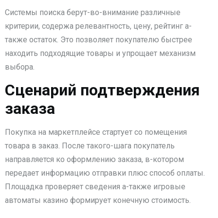
Системы поиска берут-во-внимание различные
критерии, содержа релевантность, цену, рейтинг а-
также остаток. Это позволяет покупателю быстрее
находить подходящие товары и упрощает механизм
выбора.
Сценарий подтверждения
заказа
Покупка на маркетплейсе стартует со помещения
товара в заказ. После такого-шага покупатель
направляется ко оформлению заказа, в-котором
передает информацию отправки плюс способ оплаты.
Площадка проверяет сведения а-также игровые
автоматы казино формирует конечную стоимость.